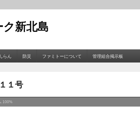
ーク新北島
んらん
防災
ファミトーについて
管理組合掲示板
〜１１号
ム
100%