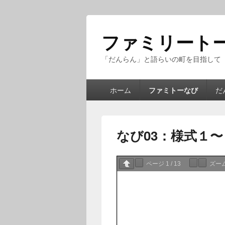
ファミリート
「だんらん」と語らいの町を目指して
メ
ホーム
ファミトーなび
だ
イ
ン
メ
ニ
なび03：様式１
ュ
ー
ページ
1
/
13
ズー