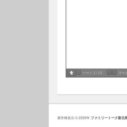
ページ
1
/
13
ズー
著作権表示 © 2026年
ファミリートーク新北