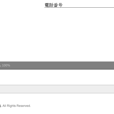
ム
100%
島
. All Rights Reserved.