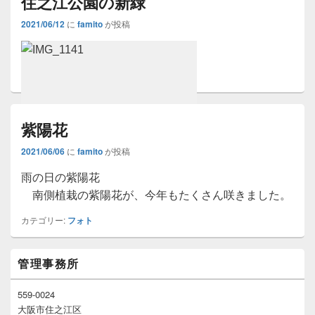
住之江公園の新緑
2021/06/12
に
famito
が投稿
…あれっ？
カテゴリー:
フォト
紫陽花
2021/06/06
に
famito
が投稿
雨の日の紫陽花
南側植栽の紫陽花が、今年もたくさん咲きました。
カテゴリー:
フォト
メ
管理事務所
イ
ン
サ
559-0024
イ
大阪市住之江区