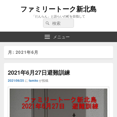
ファミリートーク新北島
「だんらん」と語らいの町を目指して
検
検
索:
索
メニュー
月:
2021年6月
2021年6月27日避難訓練
2021/06/25
に
famito
が投稿