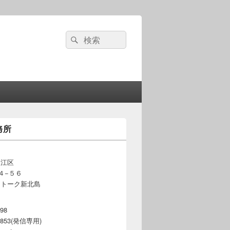
検
検
索:
索
務所
之江区
４−５６
ートーク新北島
598
-3853(発信専用)