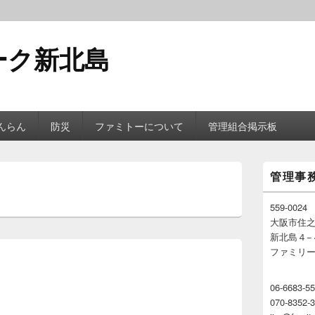
ーク新北島
んらん
防災
ファミトーについて
管理組合掲示板
メ
管理事
イ
ン
サ
559-0024
イ
大阪市住
ド
新北島４−
バ
ファミリ
ー
ウ
ィ
06-6683-5
ジ
070-8352
ェ