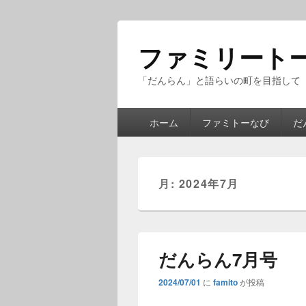
ファミリート
「だんらん」と語らいの町を目指して
メ
ホーム
ファミトーなび
だ
イ
ン
メ
ニ
月:
2024年7月
ュ
ー
だんらん7月号
2024/07/01
に
famito
が投稿