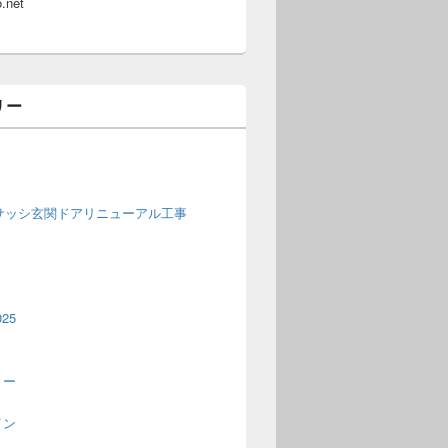
.net
リー
窓サッシ玄関ドアリニューアル工事
25
トー
イン