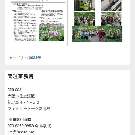
カテゴリー:
2025年
メ
管理事務所
イ
ン
サ
559-0024
イ
大阪市住之江区
ド
新北島４−４−５６
バ
ファミリートーク新北島
ー
ウ
06-6683-5598
ィ
070-8352-3853(発信専用)
ジ
ェ
jim@famito.net