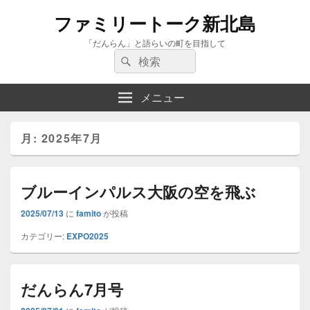
ファミリートーク新北島
「だんらん」と語らいの町を目指して
検
検
索:
索
メニュー
月:
2025年7月
ブルーインパルス大阪の空を飛ぶ
2025/07/13
に
famito
が投稿
カテゴリー:
EXPO2025
だんらん7月号