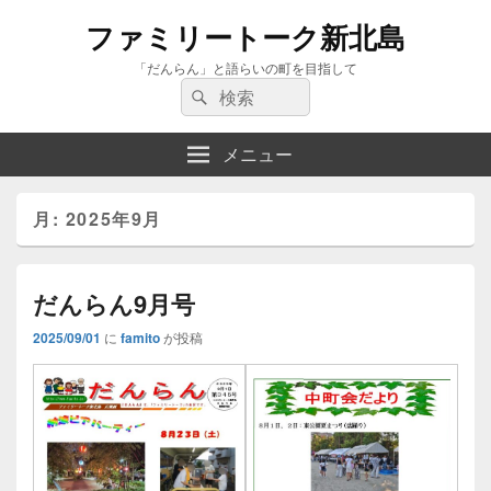
ファミリートーク新北島
「だんらん」と語らいの町を目指して
検
検
索:
索
メニュー
月:
2025年9月
だんらん9月号
2025/09/01
に
famito
が投稿