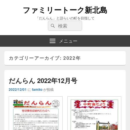
ファミリートーク新北島
「だんらん」と語らいの町を目指して
検
検
索:
索
メニュー
カテゴリーアーカイブ:
2022年
だんらん 2022年12月号
2022/12/01
に
famito
が投稿