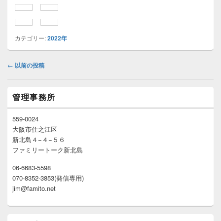
カテゴリー:
2022年
投
←
以前の投稿
稿
ナ
メ
ビ
管理事務所
イ
ゲ
ン
ー
サ
559-0024
イ
シ
大阪市住之江区
ド
ョ
新北島４−４−５６
バ
ン
ファミリートーク新北島
ー
ウ
06-6683-5598
ィ
070-8352-3853(発信専用)
ジ
ェ
jim@famito.net
ッ
ト
エ