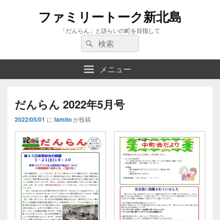
ファミリートーク新北島
「だんらん」と語らいの町を目指して
検
検
索:
索
メニュー
だんらん 2022年5月号
2022/05/01
に
famito
が投稿