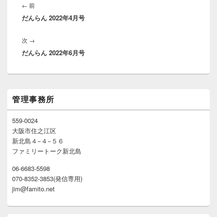
稿
前
←
前
ナ
だんらん 2022年4月号
の
ビ
投
ゲ
次
次
→
稿:
ー
だんらん 2022年6月号
の
シ
投
ョ
稿:
ン
メ
管理事務所
イ
ン
サ
559-0024
イ
大阪市住之江区
ド
新北島４−４−５６
バ
ファミリートーク新北島
ー
ウ
06-6683-5598
ィ
070-8352-3853(発信専用)
ジ
ェ
jim@famito.net
ッ
ト
エ