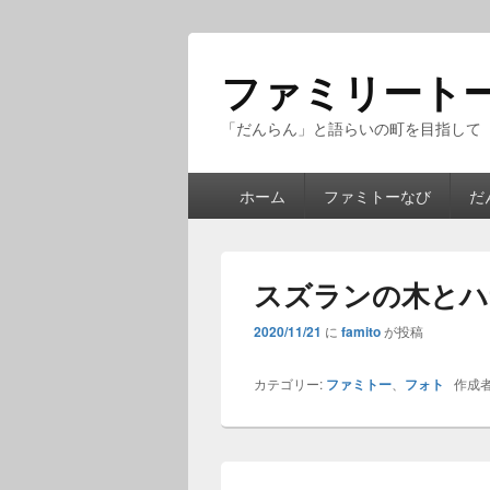
ファミリート
「だんらん」と語らいの町を目指して
メ
ホーム
ファミトーなび
だ
イ
ン
メ
ニ
スズランの木とハ
ュ
ー
2020/11/21
に
famito
が投稿
カテゴリー:
ファミトー
、
フォト
作成者
投