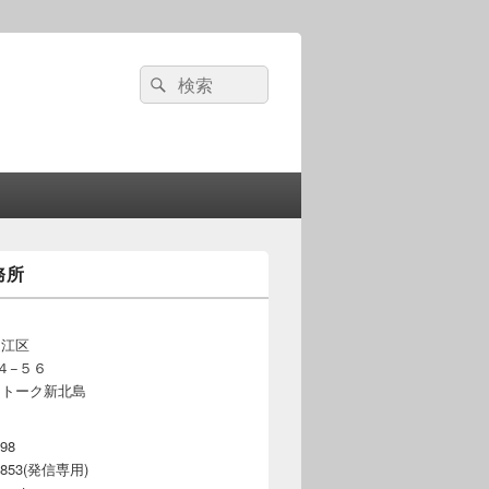
検
検
索:
索
務所
之江区
４−５６
ートーク新北島
598
-3853(発信専用)