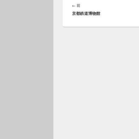
稿
前
←
前
ナ
京都鉄道博物館
の
ビ
投
ゲ
稿:
ー
シ
ョ
ン