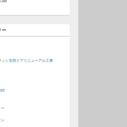
.net
リー
窓サッシ玄関ドアリニューアル工事
25
トー
イン