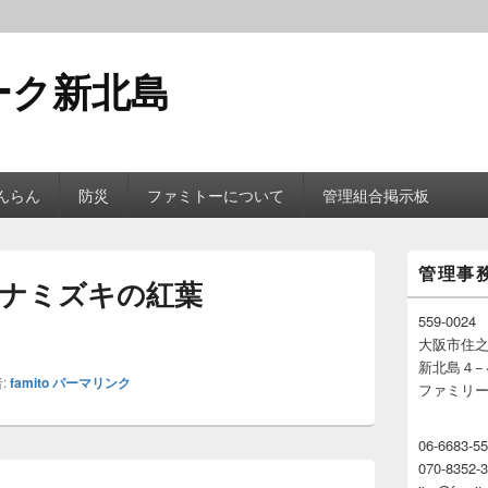
ーク新北島
んらん
防災
ファミトーについて
管理組合掲示板
メ
管理事
イ
ナミズキの紅葉
ン
サ
559-0024
イ
大阪市住
ド
新北島４−
バ
:
famito
パーマリンク
ファミリ
ー
ウ
ィ
06-6683-5
ジ
070-8352
ェ