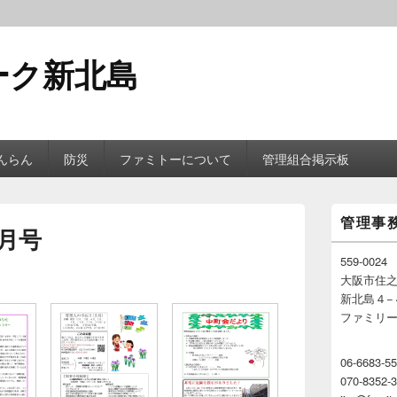
ーク新北島
んらん
防災
ファミトーについて
管理組合掲示板
メ
管理事
イ
5月号
ン
サ
559-0024
イ
大阪市住
ド
新北島４−
バ
ファミリ
ー
ウ
ィ
06-6683-5
ジ
070-8352
ェ