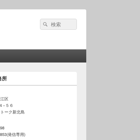
検
検
索:
索
務所
之江区
４−５６
ートーク新北島
598
-3853(発信専用)