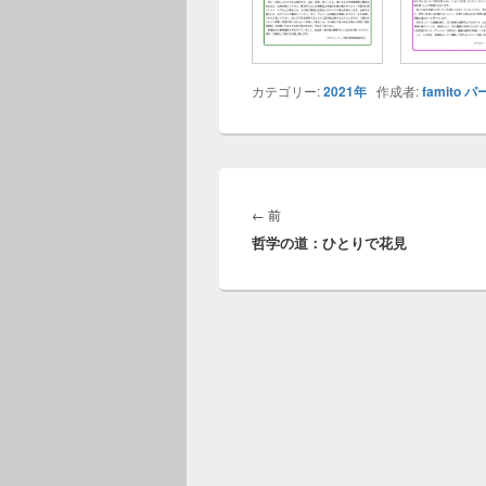
カテゴリー:
2021年
作成者:
famito
パ
投
稿
前
←
前
ナ
哲学の道：ひとりで花見
の
ビ
投
ゲ
稿:
ー
シ
ョ
ン