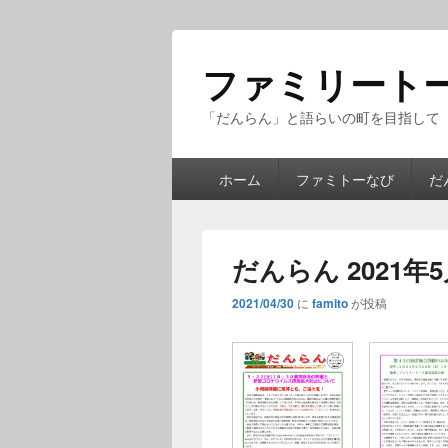
ファミリート
「だんらん」と語らいの町を目指して
メ
ホーム
ファミトーなび
だ
イ
ン
メ
ニ
だんらん 2021年
ュ
ー
2021/04/30
に
famito
が投稿