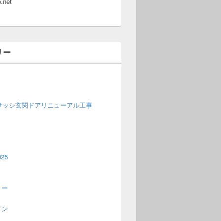
.net
リー
窓サッシ玄関ドアリニューアル工事
25
トー
イン