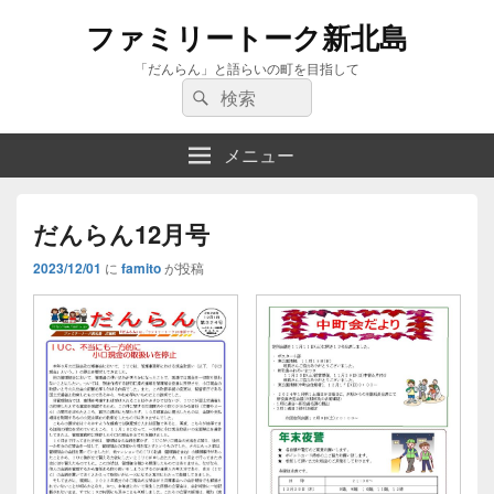
ファミリートーク新北島
「だんらん」と語らいの町を目指して
検
検
索:
索
メニュー
だんらん12月号
2023/12/01
に
famito
が投稿