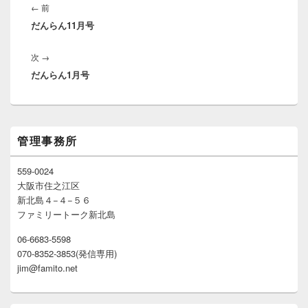
稿
前
←
前
ナ
だんらん11月号
の
ビ
投
ゲ
次
次
→
稿:
ー
だんらん1月号
の
シ
投
ョ
稿:
ン
メ
管理事務所
イ
ン
サ
559-0024
イ
大阪市住之江区
ド
新北島４−４−５６
バ
ファミリートーク新北島
ー
ウ
06-6683-5598
ィ
070-8352-3853(発信専用)
ジ
ェ
jim@famito.net
ッ
ト
エ