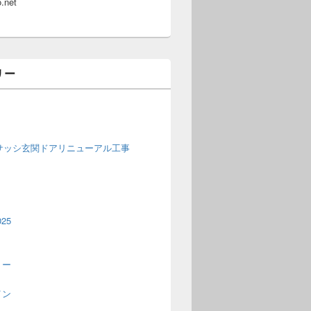
.net
リー
窓サッシ玄関ドアリニューアル工事
25
トー
イン