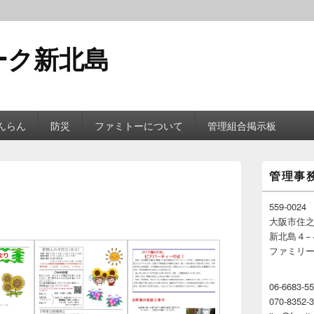
ーク新北島
んらん
防災
ファミトーについて
管理組合掲示板
メ
管理事
イ
ン
サ
559-0024
イ
大阪市住
ド
新北島４−
バ
ファミリ
ー
ウ
ィ
06-6683-5
ジ
070-8352
ェ