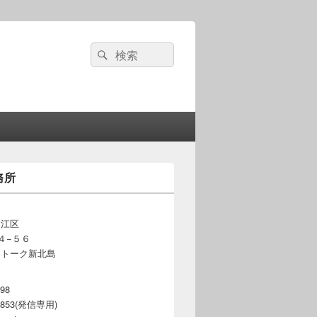
検
検
索:
索
務所
之江区
４−５６
ートーク新北島
598
-3853(発信専用)