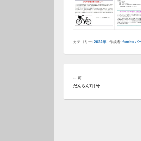
カテゴリー:
2024年
作成者:
famito
パ
投
稿
前
←
前
ナ
だんらん7月号
の
ビ
投
ゲ
稿:
ー
シ
ョ
ン