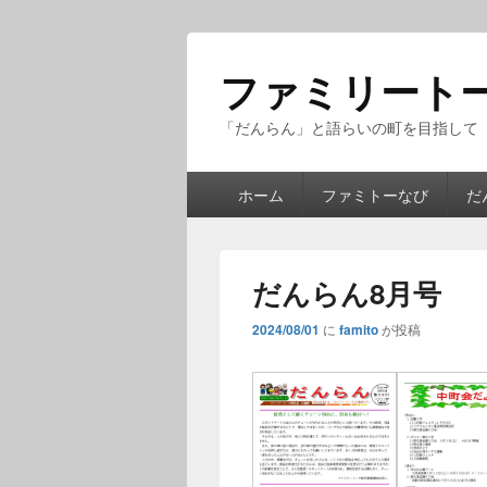
ファミリート
「だんらん」と語らいの町を目指して
メ
ホーム
ファミトーなび
だ
イ
ン
メ
ニ
だんらん8月号
ュ
ー
2024/08/01
に
famito
が投稿