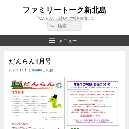
ファミリートーク新北島
「だんらん」と語らいの町を目指して
検
検
索:
索
メニュー
だんらん1月号
2025/01/01
に
famito
が投稿