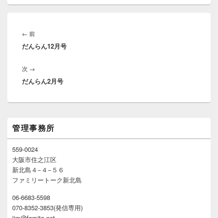
投
稿
前
←
前
ナ
だんらん12月号
の
ビ
投
ゲ
次
次
→
稿:
ー
だんらん2月号
の
シ
投
ョ
稿:
ン
メ
管理事務所
イ
ン
サ
559-0024
イ
大阪市住之江区
ド
新北島４−４−５６
バ
ファミリートーク新北島
ー
ウ
06-6683-5598
ィ
070-8352-3853(発信専用)
ジ
ェ
jim@famito.net